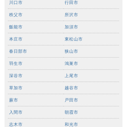
川口市
行田市
秩父市
所沢市
飯能市
加須市
本庄市
東松山市
春日部市
狭山市
羽生市
鴻巣市
深谷市
上尾市
草加市
越谷市
蕨市
戸田市
入間市
朝霞市
志木市
和光市