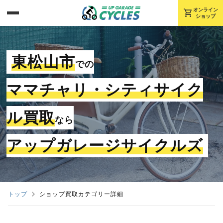
shopping_cart
オンライン
ショップ
東松山市
での
ママチャリ・シティサイク
ル買取
なら
アップガレージサイクルズ
トップ
ショップ買取カテゴリー詳細