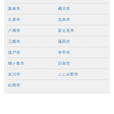
新座市
桶川市
久喜市
北本市
八潮市
富士見市
三郷市
蓮田市
坂戸市
幸手市
鶴ヶ島市
日高市
吉川市
ふじみ野市
白岡市