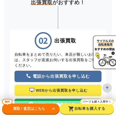
出張買取
がおすすめ！
出張買取
自転車をまとめて売りたい、来店が難しいお客様
は、スタッフが直接お伺いする出張買取をご利用
ください。
電話から出張買取を申し込む
WEBから出張買取を申し込む
無料
パーツも続々入荷中！
LINEから出張査定を申し込む
keyboard_arrow_down
shopping_cart
買取 / 査定はこちら
自転車を購入する