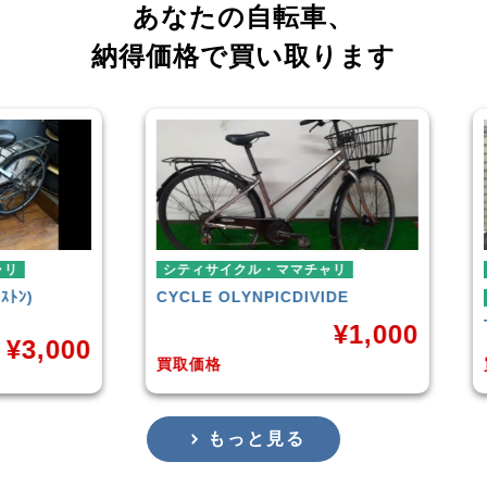
あなたの自転車、
納得価格で買い取ります
シティサイクル・ママチャリ
ミニ
CYCLE OLYNPIC
DIVIDE
シテ
TER
¥
1,000
,000
買取価格
買取
もっと見る