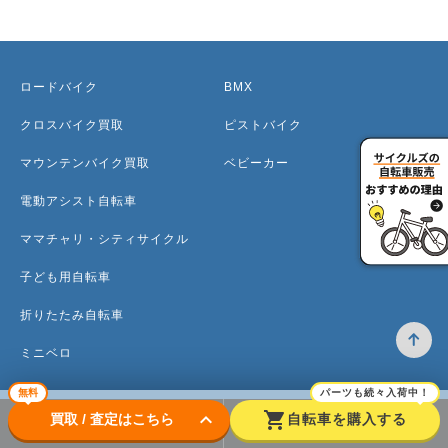
ロードバイク
BMX
クロスバイク買取
ピストバイク
マウンテンバイク買取
ベビーカー
電動アシスト自転車
ママチャリ・シティサイクル
子ども用自転車
折りたたみ自転車
ミニベロ
無料
パーツも続々入荷中！
keyboard_arrow_down
shopping_cart
買取 / 査定はこちら
自転車を購入する
トップ
高価買取のワケ