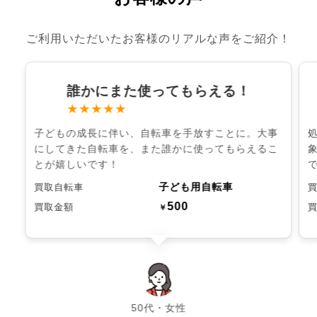
ご利用いただいたお客様のリアルな声をご紹介！
誰かにまた使ってもらえる！
★★★★★
子どもの成長に伴い、自転車を手放すことに。大事
にしてきた自転車を、また誰かに使ってもらえるこ
とが嬉しいです！
子ども用自転車
買取自転車
500
買取金額
￥
chevron_left
chevron_right
50代・女性