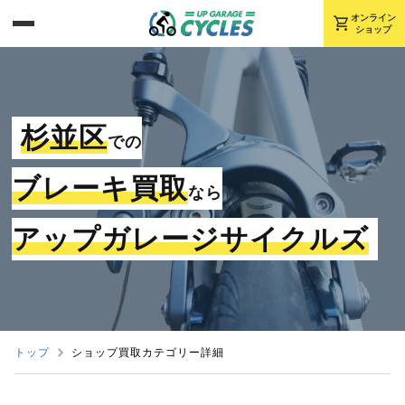
shopping_cart
オンライン
ショップ
杉並区
での
ブレーキ買取
なら
アップガレージサイクルズ
トップ
ショップ買取カテゴリー詳細