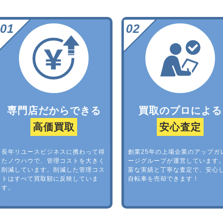
専門店だからできる
買取のプロによる
高価買取
安心査定
長年リユースビジネスに携わって得
創業25年の上場企業のアップガ
たノウハウで、管理コストを大きく
ージグループが運営しています
削減しています。削減した管理コス
富な実績と丁寧な査定で、安心
トはすべて買取額に反映していま
自転車を売却できます！
す。