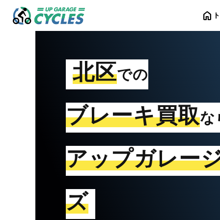
home
北区
での
ブレーキ買取
な
アップガレー
ズ