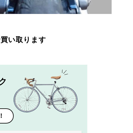
で買い取ります
ク
！