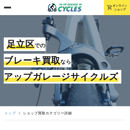
shopping_cart
オンライン
ショップ
足立区
での
ブレーキ買取
なら
アップガレージサイクルズ
トップ
ショップ買取カテゴリー詳細