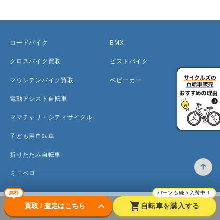
ロードバイク
BMX
クロスバイク買取
ピストバイク
マウンテンバイク買取
ベビーカー
電動アシスト自転車
ママチャリ・シティサイクル
子ども用自転車
折りたたみ自転車
ミニベロ
無料
パーツも続々入荷中！
keyboard_arrow_down
shopping_cart
買取 / 査定はこちら
自転車を購入する
トップ
高価買取のワケ