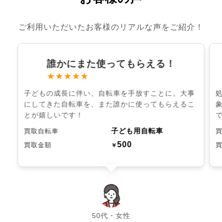
ご利用いただいたお客様のリアルな声をご紹介！
誰かにまた使ってもらえる！
★★★★★
子どもの成長に伴い、自転車を手放すことに。大事
にしてきた自転車を、また誰かに使ってもらえるこ
とが嬉しいです！
子ども用自転車
買取自転車
500
買取金額
￥
chevron_left
chevron_right
50代・女性