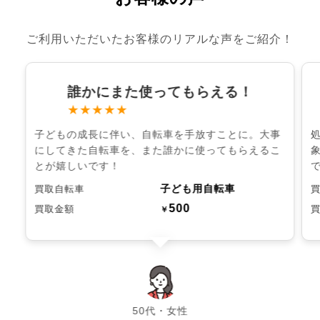
ご利用いただいたお客様のリアルな声をご紹介！
誰かにまた使ってもらえる！
★★★★★
子どもの成長に伴い、自転車を手放すことに。大事
にしてきた自転車を、また誰かに使ってもらえるこ
とが嬉しいです！
子ども用自転車
買取自転車
500
買取金額
￥
chevron_left
chevron_right
50代・女性