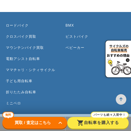
ロードバイク
BMX
クロスバイク買取
ピストバイク
マウンテンバイク買取
ベビーカー
電動アシスト自転車
ママチャリ・シティサイクル
子ども用自転車
折りたたみ自転車
ミニベロ
無料
パーツも続々入荷中！
keyboard_arrow_down
shopping_cart
買取 / 査定はこちら
自転車を購入する
トップ
高価買取のワケ