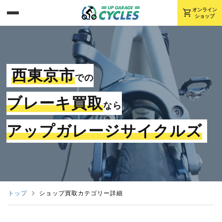
shopping_cart
オンライン
ショップ
西東京市
での
ブレーキ買取
なら
アップガレージサイクルズ
トップ
ショップ買取カテゴリー詳細