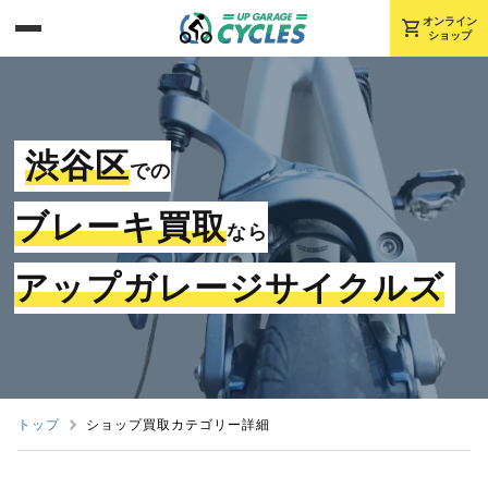
shopping_cart
オンライン
ショップ
渋谷区
での
ブレーキ買取
なら
アップガレージサイクルズ
トップ
ショップ買取カテゴリー詳細