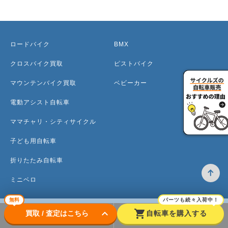
ロードバイク
BMX
クロスバイク買取
ピストバイク
マウンテンバイク買取
ベビーカー
電動アシスト自転車
ママチャリ・シティサイクル
子ども用自転車
折りたたみ自転車
ミニベロ
無料
パーツも続々入荷中！
keyboard_arrow_down
shopping_cart
買取 / 査定はこちら
自転車を購入する
トップ
高価買取のワケ