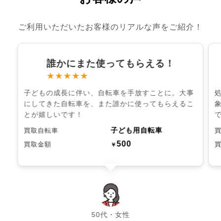
ご利用いただいたお客様のリアルな声をご紹介！
誰かにまた使ってもらえる！
★★★★★
子どもの成長に伴い、自転車を手放すことに。大事
にしてきた自転車を、また誰かに使ってもらえるこ
とが嬉しいです！
子ども用自転車
買取自転車
500
買取金額
￥
chevron_left
chevron_right
50代・女性