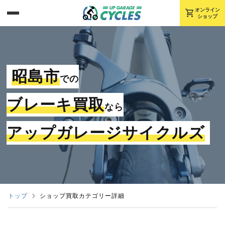
shopping_cart
オンライン
ショップ
昭島市
での
ブレーキ買取
なら
アップガレージサイクルズ
トップ
ショップ買取カテゴリー詳細