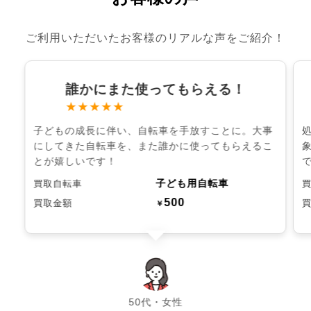
ご利用いただいたお客様のリアルな声をご紹介！
誰かにまた使ってもらえる！
★★★★★
子どもの成長に伴い、自転車を手放すことに。大事
にしてきた自転車を、また誰かに使ってもらえるこ
とが嬉しいです！
子ども用自転車
買取自転車
500
買取金額
￥
chevron_left
chevron_right
50代・女性