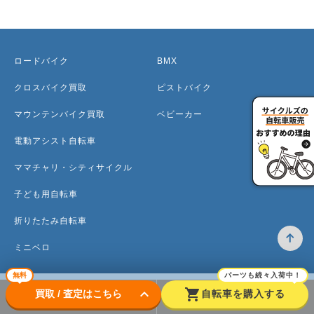
ロードバイク
BMX
クロスバイク買取
ピストバイク
マウンテンバイク買取
ベビーカー
電動アシスト自転車
ママチャリ・シティサイクル
子ども用自転車
折りたたみ自転車
ミニベロ
無料
パーツも続々入荷中！
keyboard_arrow_down
shopping_cart
買取 / 査定はこちら
自転車を購入する
トップ
高価買取のワケ