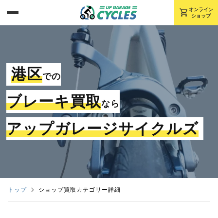
shopping_cart
オンライン
ショップ
港区
での
ブレーキ買取
なら
アップガレージサイクルズ
トップ
ショップ買取カテゴリー詳細