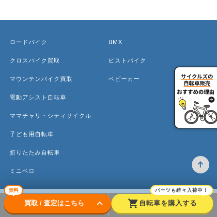
ロードバイク
BMX
クロスバイク買取
ピストバイク
マウンテンバイク買取
ベビーカー
電動アシスト自転車
ママチャリ・シティサイクル
子ども用自転車
折りたたみ自転車
ミニベロ
無料
パーツも続々入荷中！
keyboard_arrow_down
shopping_cart
買取 / 査定はこちら
自転車を購入する
トップ
高価買取のワケ