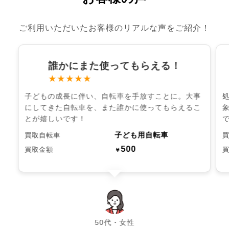
ご利用いただいたお客様のリアルな声をご紹介！
誰かにまた使ってもらえる！
★★★★★
子どもの成長に伴い、自転車を手放すことに。大事
にしてきた自転車を、また誰かに使ってもらえるこ
とが嬉しいです！
子ども用自転車
買取自転車
500
買取金額
￥
chevron_left
chevron_right
50代・女性