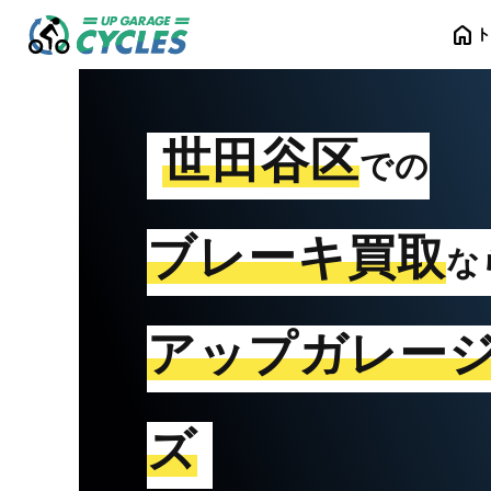
home
世田谷区
での
ブレーキ買取
な
アップガレー
ズ