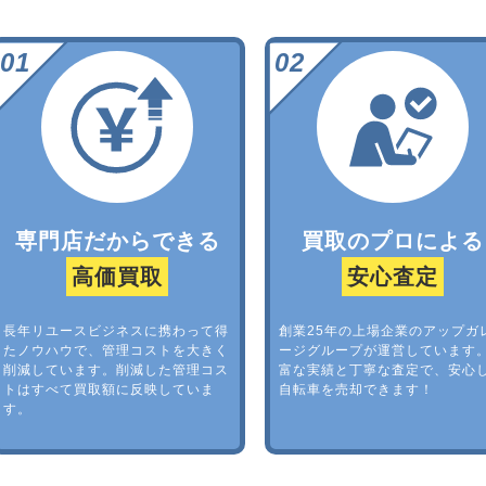
専門店だからできる
買取のプロによる
高価買取
安心査定
長年リユースビジネスに携わって得
創業25年の上場企業のアップガ
たノウハウで、管理コストを大きく
ージグループが運営しています
削減しています。削減した管理コス
富な実績と丁寧な査定で、安心
トはすべて買取額に反映していま
自転車を売却できます！
す。