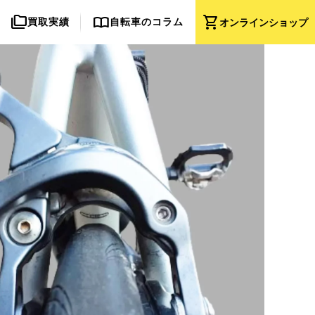
folder_copy
import_contacts
shopping_cart
買取実績
自転車のコラム
オンライン
ショップ