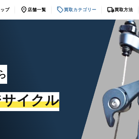
location_on
sell
local_shipping
トップ
店舗一覧
買取カテゴリー
買取方法
ら
ジサイクル