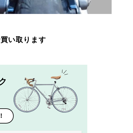
で買い取ります
ク
！