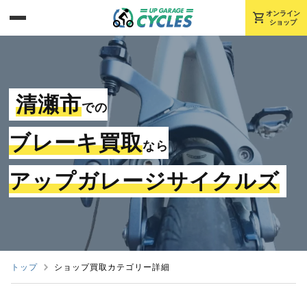
shopping_cart
オンライン
ショップ
清瀬市
での
ブレーキ買取
なら
アップガレージサイクルズ
トップ
ショップ買取カテゴリー詳細