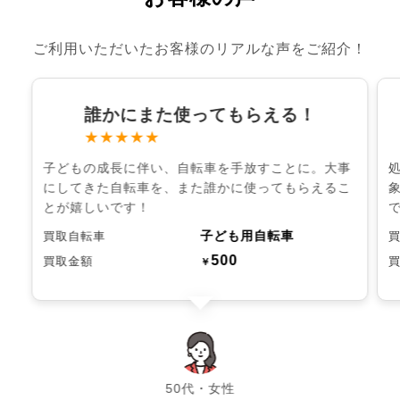
ご利用いただいたお客様のリアルな声をご紹介！
誰かにまた使ってもらえる！
★★★★★
子どもの成長に伴い、自転車を手放すことに。大事
にしてきた自転車を、また誰かに使ってもらえるこ
とが嬉しいです！
子ども用自転車
買取自転車
500
買取金額
￥
chevron_left
chevron_right
50代・女性