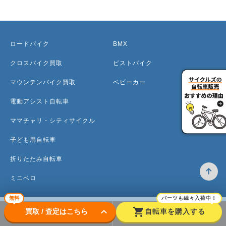
ロードバイク
BMX
クロスバイク買取
ピストバイク
マウンテンバイク買取
ベビーカー
電動アシスト自転車
ママチャリ・シティサイクル
子ども用自転車
折りたたみ自転車
ミニベロ
無料
パーツも続々入荷中！
keyboard_arrow_down
shopping_cart
買取 / 査定はこちら
自転車を購入する
トップ
高価買取のワケ