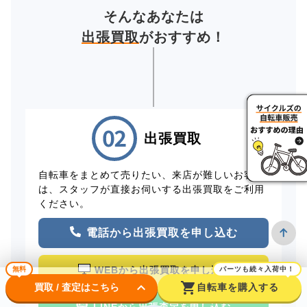
そんなあなたは
出張買取
がおすすめ！
出張買取
自転車をまとめて売りたい、来店が難しいお客様
は、スタッフが直接お伺いする出張買取をご利用
ください。
電話から出張買取を申し込む
WEBから出張買取を申し込む
無料
パーツも続々入荷中！
keyboard_arrow_down
shopping_cart
買取 / 査定はこちら
自転車を購入する
LINEから出張査定を申し込む