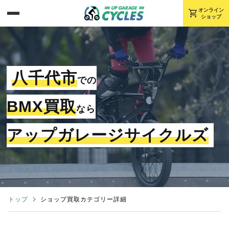
shopping_cart
オンライン
ショップ
八千代市
での
BMX買取
なら
アップガレージサイクルズ
トップ
ショップ買取カテゴリー詳細