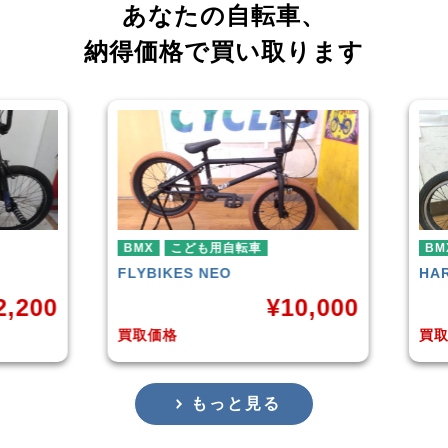
あなたの自転車、
納得価格で買い取ります
車
BMX
HARO
DOWNTOWN
¥
10,000
¥
4,225
買取価格
もっと見る