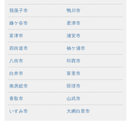
我孫子市
鴨川市
鎌ケ谷市
君津市
富津市
浦安市
四街道市
袖ケ浦市
八街市
印西市
白井市
富里市
南房総市
匝瑳市
香取市
山武市
いすみ市
大網白里市