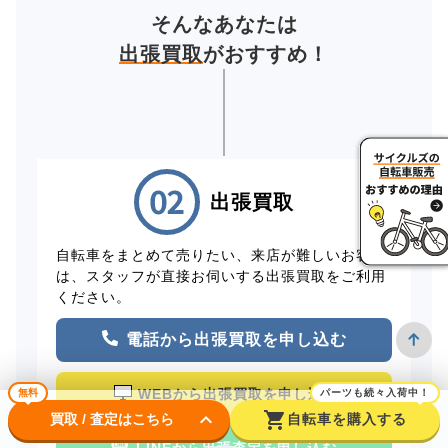
そんなあなたは
出張買取
がおすすめ！
出張買取
自転車をまとめて売りたい、来店が難しいお客様
は、スタッフが直接お伺いする出張買取をご利用
ください。
電話から出張買取を申し込む
WEBから出張買取を申し込む
無料
パーツも続々入荷中！
keyboard_arrow_down
shopping_cart
買取 / 査定はこちら
自転車を購入する
LINEから出張査定を申し込む