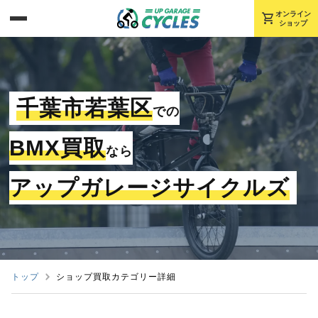
shopping_cart
オンライン
ショップ
千葉市若葉区
での
BMX買取
なら
アップガレージサイクルズ
トップ
ショップ買取カテゴリー詳細