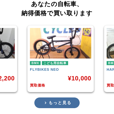
あなたの自転車、
納得価格で買い取ります
車
BMX
HARO
DOWNTOWN
¥
10,000
¥
4,225
買取価格
もっと見る