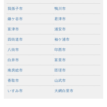
我孫子市
鴨川市
鎌ケ谷市
君津市
富津市
浦安市
四街道市
袖ケ浦市
八街市
印西市
白井市
富里市
南房総市
匝瑳市
香取市
山武市
いすみ市
大網白里市