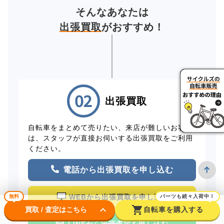
そんなあなたは
出張買取
がおすすめ！
出張買取
自転車をまとめて売りたい、来店が難しいお客様
は、スタッフが直接お伺いする出張買取をご利用
ください。
電話から出張買取を申し込む
WEBから出張買取を申し込む
無料
パーツも続々入荷中！
keyboard_arrow_down
shopping_cart
買取 / 査定はこちら
自転車を購入する
LINEから出張査定を申し込む