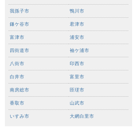
我孫子市
鴨川市
鎌ケ谷市
君津市
富津市
浦安市
四街道市
袖ケ浦市
八街市
印西市
白井市
富里市
南房総市
匝瑳市
香取市
山武市
いすみ市
大網白里市