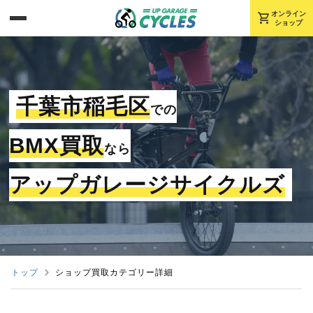
shopping_cart
オンライン
ショップ
千葉市稲毛区
での
BMX買取
なら
アップガレージサイクルズ
トップ
ショップ買取カテゴリー詳細