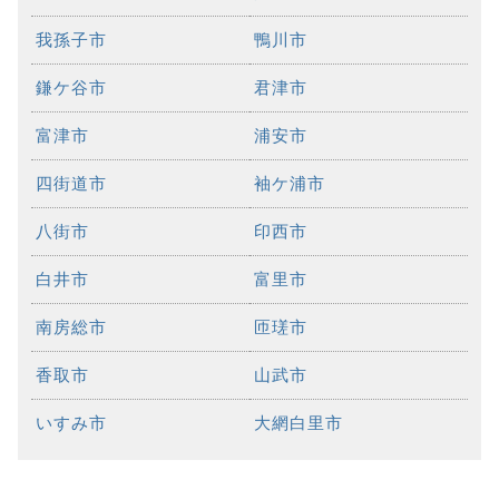
我孫子市
鴨川市
鎌ケ谷市
君津市
富津市
浦安市
四街道市
袖ケ浦市
八街市
印西市
白井市
富里市
南房総市
匝瑳市
香取市
山武市
いすみ市
大網白里市