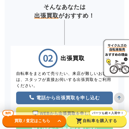
そんなあなたは
出張買取
がおすすめ！
出張買取
自転車をまとめて売りたい、来店が難しいお客様
は、スタッフが直接お伺いする出張買取をご利用
ください。
電話から出張買取を申し込む
WEBから出張買取を申し込む
無料
パーツも続々入荷中！
keyboard_arrow_down
shopping_cart
買取 / 査定はこちら
自転車を購入する
LINEから出張査定を申し込む