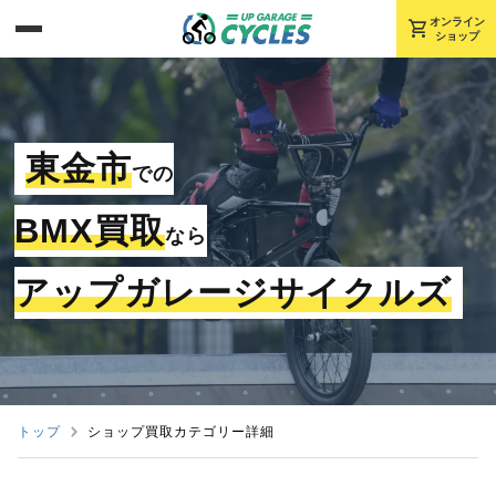
shopping_cart
オンライン
ショップ
東金市
での
BMX買取
なら
アップガレージサイクルズ
トップ
ショップ買取カテゴリー詳細