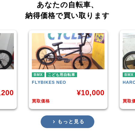
あなたの自転車、
納得価格で買い取ります
BMX
BMX
HARO
DOWNTOWN
KUW
,000
¥
4,225
買取価格
買取
もっと見る