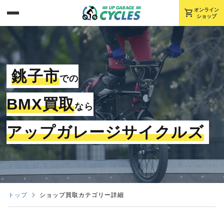
shopping_cart
オンライン
ショップ
銚子市
での
BMX買取
なら
アップガレージサイクルズ
トップ
ショップ買取カテゴリー詳細