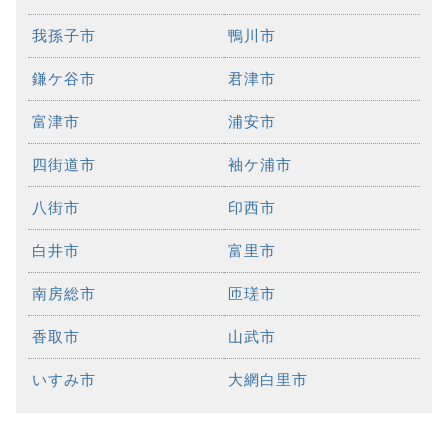
我孫子市
鴨川市
鎌ケ谷市
君津市
富津市
浦安市
四街道市
袖ケ浦市
八街市
印西市
白井市
富里市
南房総市
匝瑳市
香取市
山武市
いすみ市
大網白里市