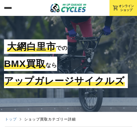
shopping_cart
オンライン
ショップ
大網白里市
での
BMX買取
なら
アップガレージサイクルズ
トップ
ショップ買取カテゴリー詳細