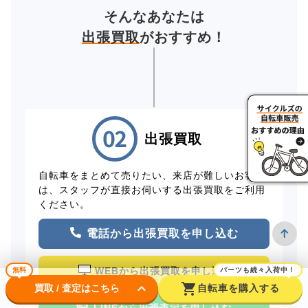
そんなあなたは
出張買取
がおすすめ！
出張買取
自転車をまとめて売りたい、来店が難しいお客様
は、スタッフが直接お伺いする出張買取をご利用
ください。
電話から出張買取を申し込む
WEBから出張買取を申し込む
無料
パーツも続々入荷中！
keyboard_arrow_down
shopping_cart
買取 / 査定はこちら
自転車を購入する
LINEから出張査定を申し込む