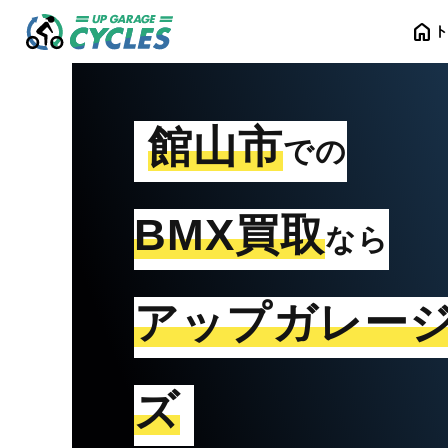
home
館山市
での
BMX買取
なら
アップガレー
ズ