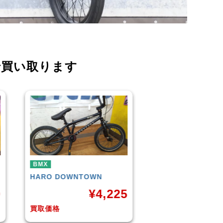
で買い取ります
BMX
BMX
KUWAHARA
KZ-01 2015年
WETHEPEOPLE
C
モデル
(Matt Black) 2
5
¥
11,000
¥
1
買取価格
買取価格