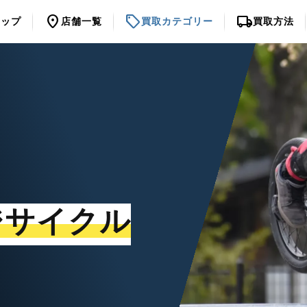
location_on
sell
local_shipping
トップ
店舗一覧
買取カテゴリー
買取方法
ジサイクル