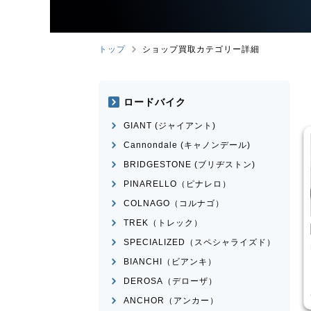
トップ
ショップ買取カテゴリー詳細
ロードバイク
GIANT (ジャイアント)
Cannondale (キャノンデール)
BRIDGESTONE (ブリヂストン)
PINARELLO（ピナレロ）
COLNAGO（コルナゴ）
TREK（トレック）
こども用自転車
BMX
SPECIALIZED（スペシャライズド）
ose
MICRON
MONGOOSE
モデル不明
BIANCHI（ビアンキ）
¥
16,500
¥
2,200
DEROSA（デローザ）
買取価格
ANCHOR（アンカー）