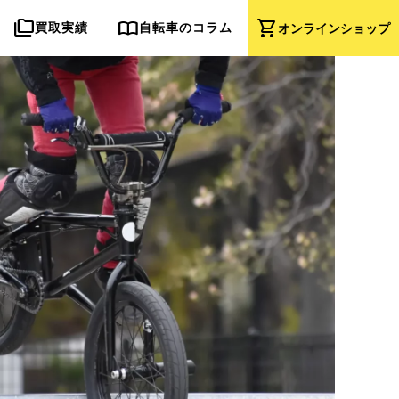
folder_copy
import_contacts
shopping_cart
買取実績
自転車のコラム
オンライン
ショップ