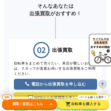
そんなあなたは
出張買取
がおすすめ！
出張買取
自転車をまとめて売りたい、来店が難しいお客様
は、スタッフが直接お伺いする出張買取をご利用
ください。
電話から出張買取を申し込む
WEBから出張買取を申し込む
無料
パーツも続々入荷中！
keyboard_arrow_down
shopping_cart
買取 / 査定はこちら
自転車を購入する
LINEから出張査定を申し込む