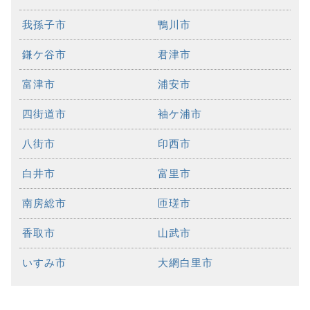
我孫子市
鴨川市
鎌ケ谷市
君津市
富津市
浦安市
四街道市
袖ケ浦市
八街市
印西市
白井市
富里市
南房総市
匝瑳市
香取市
山武市
いすみ市
大網白里市