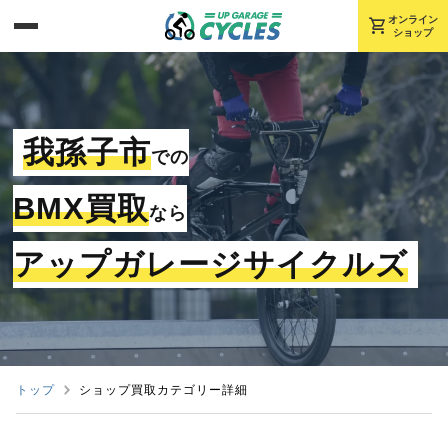
shopping_cart
オンライン
ショップ
我孫子市
での
BMX買取
なら
アップガレージサイクルズ
トップ
ショップ買取カテゴリー詳細