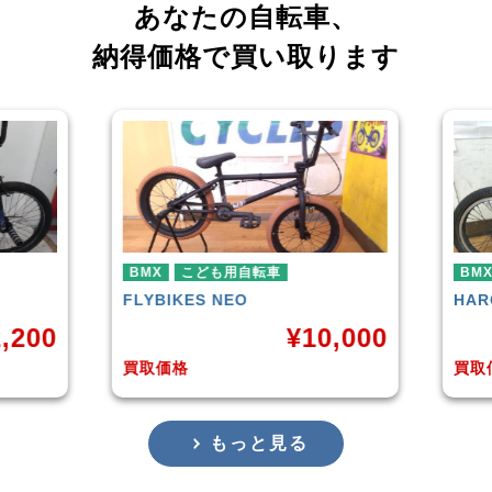
あなたの自転車、
納得価格で買い取ります
車
BMX
HARO
DOWNTOWN
¥
10,000
¥
4,225
買取価格
もっと見る