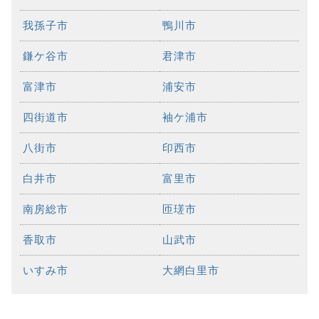
我孫子市
鴨川市
鎌ケ谷市
君津市
富津市
浦安市
四街道市
袖ケ浦市
八街市
印西市
白井市
富里市
南房総市
匝瑳市
香取市
山武市
いすみ市
大網白里市