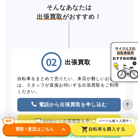
そんなあなたは
出張買取
がおすすめ！
出張買取
自転車をまとめて売りたい、来店が難しいお客様
は、スタッフが直接お伺いする出張買取をご利用
ください。
電話から出張買取を申し込む
WEBから出張買取を申し込む
無料
パーツも続々入荷中！
keyboard_arrow_down
shopping_cart
買取 / 査定はこちら
自転車を購入する
LINEから出張査定を申し込む