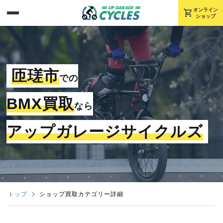
shopping_cart
オンライン
ショップ
匝瑳市
での
BMX買取
なら
アップガレージサイクルズ
トップ
ショップ買取カテゴリー詳細