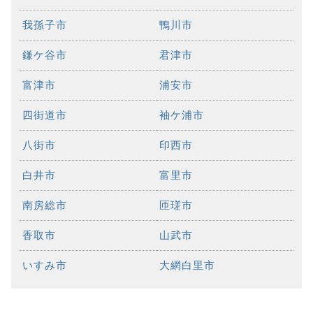
我孫子市
鴨川市
鎌ケ谷市
君津市
富津市
浦安市
四街道市
袖ケ浦市
八街市
印西市
白井市
富里市
南房総市
匝瑳市
香取市
山武市
いすみ市
大網白里市