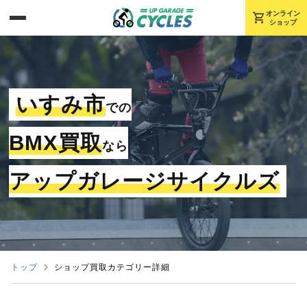
shopping_cart
オンライン
ショップ
いすみ市
での
BMX買取
なら
アップガレージサイクルズ
トップ
ショップ買取カテゴリー詳細