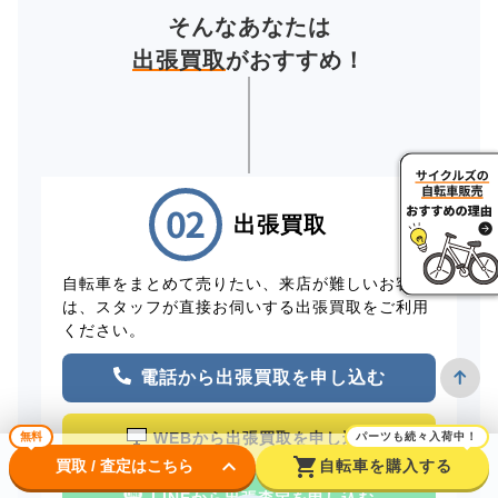
そんなあなたは
出張買取
がおすすめ！
出張買取
自転車をまとめて売りたい、来店が難しいお客様
は、スタッフが直接お伺いする出張買取をご利用
ください。
電話から出張買取を申し込む
WEBから出張買取を申し込む
無料
パーツも続々入荷中！
keyboard_arrow_down
shopping_cart
買取 / 査定はこちら
自転車を購入する
LINEから出張査定を申し込む