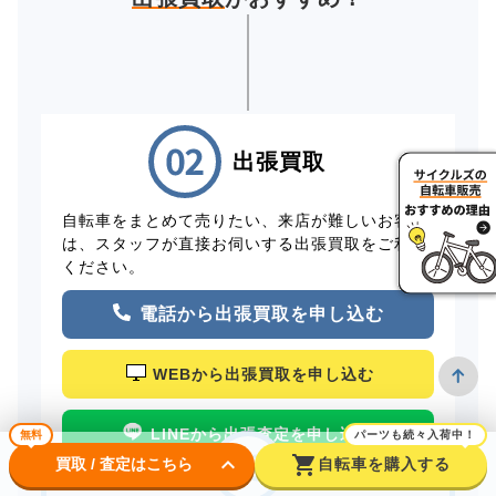
出張買取
自転車をまとめて売りたい、来店が難しいお客様
は、スタッフが直接お伺いする出張買取をご利用
ください。
電話から出張買取を申し込む
WEBから出張買取を申し込む
LINEから出張査定を申し込む
無料
パーツも続々入荷中！
keyboard_arrow_down
shopping_cart
買取 / 査定はこちら
自転車を購入する