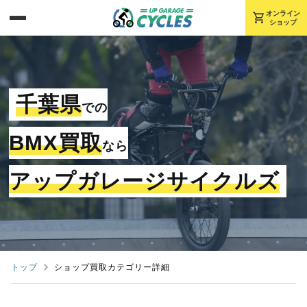
shopping_cart
オンライン
ショップ
千葉県
での
BMX買取
なら
アップガレージサイクルズ
トップ
ショップ買取カテゴリー詳細