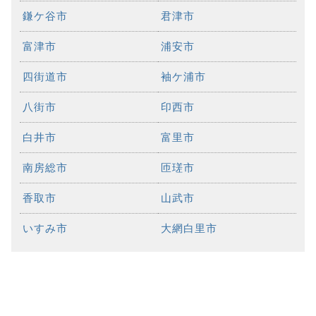
鎌ケ谷市
君津市
富津市
浦安市
四街道市
袖ケ浦市
八街市
印西市
白井市
富里市
南房総市
匝瑳市
香取市
山武市
いすみ市
大網白里市