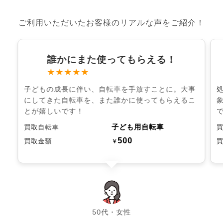
ご利用いただいたお客様のリアルな声をご紹介！
誰かにまた使ってもらえる！
★★★★★
子どもの成長に伴い、自転車を手放すことに。大事
にしてきた自転車を、また誰かに使ってもらえるこ
とが嬉しいです！
子ども用自転車
買取自転車
500
買取金額
￥
chevron_left
chevron_right
50代・女性