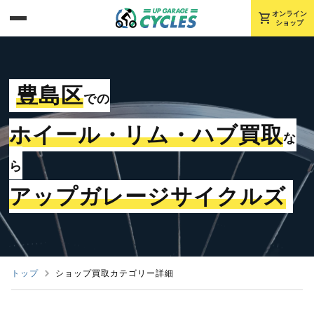
shopping_cart
オンライン
ショップ
豊島区
での
ホイール・リム・ハブ買取
な
ら
アップガレージサイクルズ
トップ
ショップ買取カテゴリー詳細