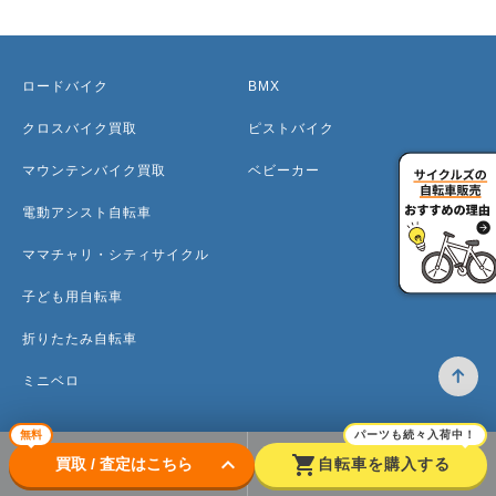
ロードバイク
BMX
クロスバイク買取
ピストバイク
マウンテンバイク買取
ベビーカー
電動アシスト自転車
ママチャリ・シティサイクル
子ども用自転車
折りたたみ自転車
ミニベロ
無料
パーツも続々入荷中！
keyboard_arrow_down
shopping_cart
買取 / 査定はこちら
自転車を購入する
トップ
高価買取のワケ