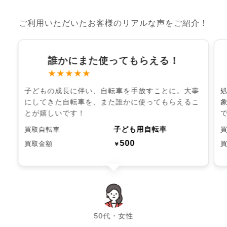
ご利用いただいたお客様のリアルな声をご紹介！
誰かにまた使ってもらえる！
★★★★★
子どもの成長に伴い、自転車を手放すことに。大事
にしてきた自転車を、また誰かに使ってもらえるこ
とが嬉しいです！
子ども用自転車
買取自転車
500
買取金額
￥
chevron_left
chevron_right
50代・女性