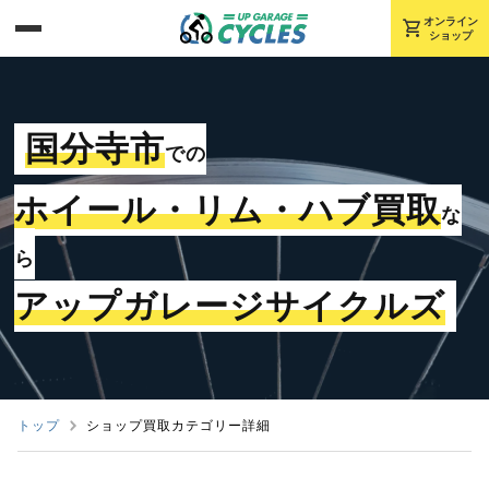
shopping_cart
オンライン
ショップ
国分寺市
での
ホイール・リム・ハブ買取
な
ら
アップガレージサイクルズ
トップ
ショップ買取カテゴリー詳細