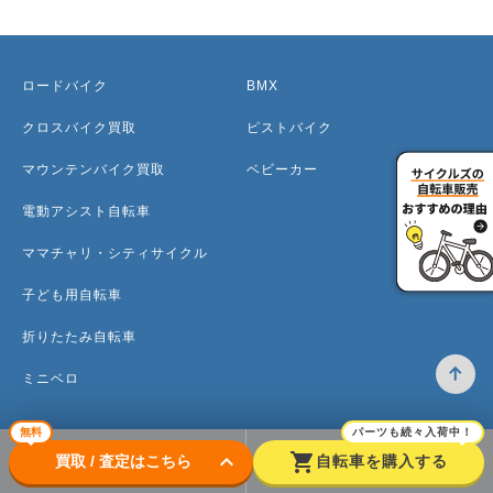
ロードバイク
BMX
クロスバイク買取
ピストバイク
マウンテンバイク買取
ベビーカー
電動アシスト自転車
ママチャリ・シティサイクル
子ども用自転車
折りたたみ自転車
ミニベロ
無料
パーツも続々入荷中！
keyboard_arrow_down
shopping_cart
買取 / 査定はこちら
自転車を購入する
トップ
高価買取のワケ