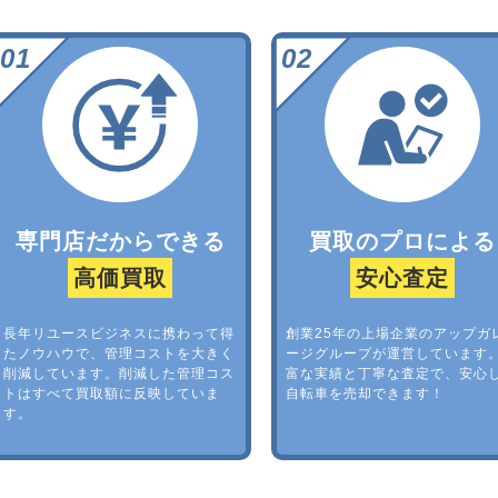
専門店だからできる
買取のプロによる
高価買取
安心査定
長年リユースビジネスに携わって得
創業25年の上場企業のアップガ
たノウハウで、管理コストを大きく
ージグループが運営しています
削減しています。削減した管理コス
富な実績と丁寧な査定で、安心
トはすべて買取額に反映していま
自転車を売却できます！
す。