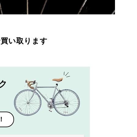
で買い取ります
ク
！