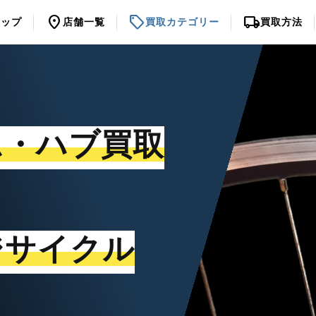
location_on
sell
local_shipping
トップ
店舗一覧
買取カテゴリー
買取方法
ム・ハブ買取
ジサイクル