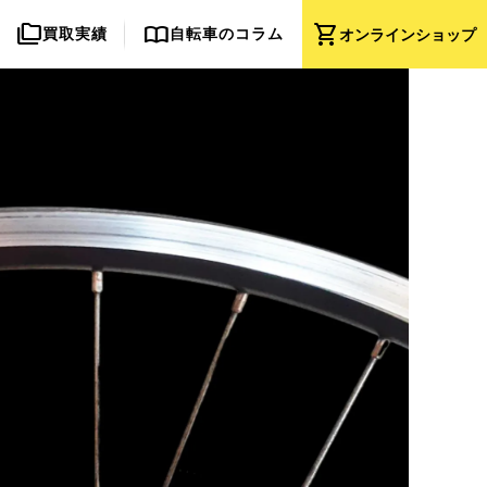
folder_copy
import_contacts
shopping_cart
買取実績
自転車のコラム
オンライン
ショップ