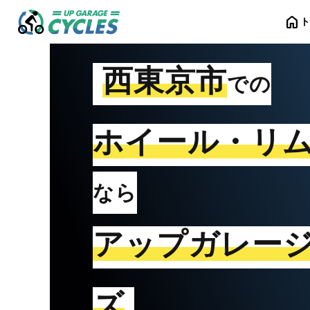
home
西東京市
での
ホイール・リ
なら
アップガレー
ズ