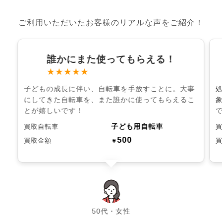
ご利用いただいたお客様のリアルな声をご紹介！
誰かにまた使ってもらえる！
★★★★★
子どもの成長に伴い、自転車を手放すことに。大事
にしてきた自転車を、また誰かに使ってもらえるこ
とが嬉しいです！
子ども用自転車
買取自転車
500
買取金額
￥
chevron_left
chevron_right
50代・女性