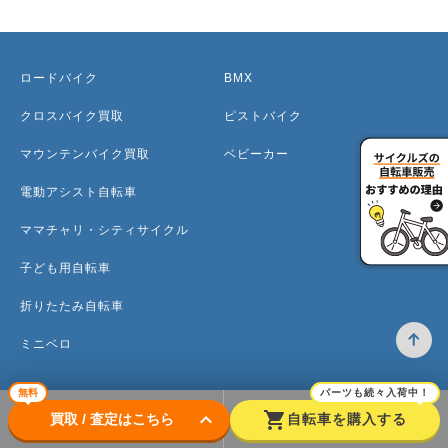
ロードバイク
BMX
クロスバイク買取
ピストバイク
マウンテンバイク買取
ベビーカー
電動アシスト自転車
ママチャリ・シティサイクル
子ども用自転車
折りたたみ自転車
ミニベロ
無料
パーツも続々入荷中！
keyboard_arrow_down
shopping_cart
買取 / 査定はこちら
自転車を購入する
トップ
高価買取のワケ