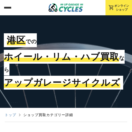
shopping_cart
オンライン
ショップ
港区
での
ホイール・リム・ハブ買取
な
ら
アップガレージサイクルズ
トップ
ショップ買取カテゴリー詳細