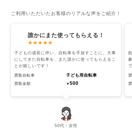
ご利用いただいたお客様のリアルな声をご紹介！
誰かにまた使ってもらえる！
★★★★★
子どもの成長に伴い、自転車を手放すことに。大事
にしてきた自転車を、また誰かに使ってもらえるこ
とが嬉しいです！
子ども用自転車
買取自転車
500
買取金額
￥
chevron_left
chevron_right
50代・女性