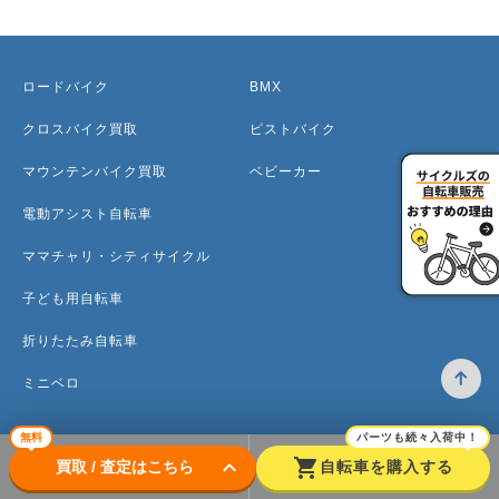
ロードバイク
BMX
クロスバイク買取
ピストバイク
マウンテンバイク買取
ベビーカー
電動アシスト自転車
ママチャリ・シティサイクル
子ども用自転車
折りたたみ自転車
ミニベロ
無料
パーツも続々入荷中！
keyboard_arrow_down
shopping_cart
買取 / 査定はこちら
自転車を購入する
トップ
高価買取のワケ