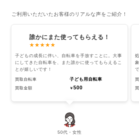
ご利用いただいたお客様のリアルな声をご紹介！
誰かにまた使ってもらえる！
★★★★★
子どもの成長に伴い、自転車を手放すことに。大事
にしてきた自転車を、また誰かに使ってもらえるこ
とが嬉しいです！
子ども用自転車
買取自転車
500
買取金額
￥
chevron_left
chevron_right
50代・女性