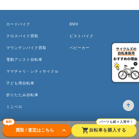
ロードバイク
BMX
クロスバイク買取
ピストバイク
マウンテンバイク買取
ベビーカー
電動アシスト自転車
ママチャリ・シティサイクル
子ども用自転車
折りたたみ自転車
ミニベロ
無料
パーツも続々入荷中！
keyboard_arrow_down
shopping_cart
買取 / 査定はこちら
自転車を購入する
トップ
高価買取のワケ