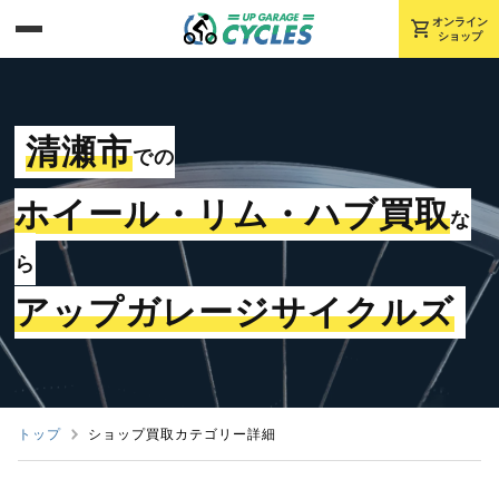
shopping_cart
オンライン
ショップ
清瀬市
での
ホイール・リム・ハブ買取
な
ら
アップガレージサイクルズ
トップ
ショップ買取カテゴリー詳細