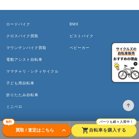
ロードバイク
BMX
クロスバイク買取
ピストバイク
マウンテンバイク買取
ベビーカー
電動アシスト自転車
ママチャリ・シティサイクル
子ども用自転車
折りたたみ自転車
ミニベロ
無料
パーツも続々入荷中！
keyboard_arrow_down
shopping_cart
買取 / 査定はこちら
自転車を購入する
トップ
高価買取のワケ