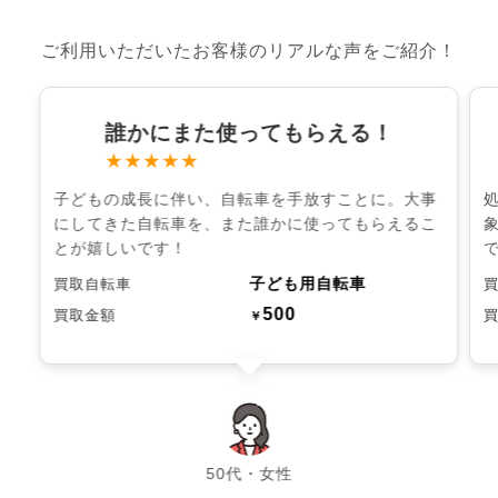
ご利用いただいたお客様のリアルな声をご紹介！
誰かにまた使ってもらえる！
★★★★★
子どもの成長に伴い、自転車を手放すことに。大事
にしてきた自転車を、また誰かに使ってもらえるこ
とが嬉しいです！
子ども用自転車
買取自転車
500
買取金額
￥
chevron_left
chevron_right
50代・女性