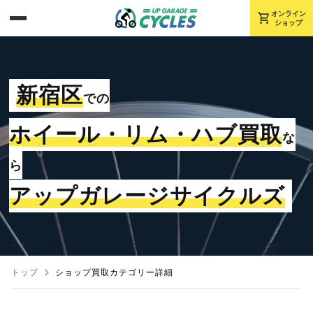
shopping_cart
オンライン
ショップ
新宿区
での
ホイール・リム・ハブ買取
な
ら
アップガレージサイクルズ
トップ
ショップ買取カテゴリー詳細