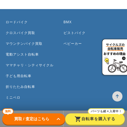
ロードバイク
BMX
クロスバイク買取
ピストバイク
マウンテンバイク買取
ベビーカー
電動アシスト自転車
ママチャリ・シティサイクル
子ども用自転車
折りたたみ自転車
ミニベロ
無料
パーツも続々入荷中！
keyboard_arrow_down
shopping_cart
買取 / 査定はこちら
自転車を購入する
トップ
高価買取のワケ