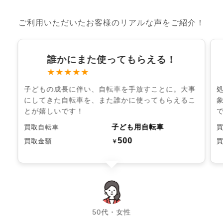
ご利用いただいたお客様のリアルな声をご紹介！
誰かにまた使ってもらえる！
★★★★★
子どもの成長に伴い、自転車を手放すことに。大事
にしてきた自転車を、また誰かに使ってもらえるこ
とが嬉しいです！
子ども用自転車
買取自転車
500
買取金額
￥
chevron_left
chevron_right
50代・女性