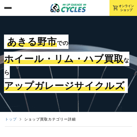
shopping_cart
オンライン
ショップ
あきる野市
での
ホイール・リム・ハブ買取
な
ら
アップガレージサイクルズ
トップ
ショップ買取カテゴリー詳細