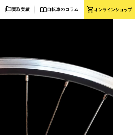
folder_copy
import_contacts
shopping_cart
買取実績
自転車のコラム
オンライン
ショップ