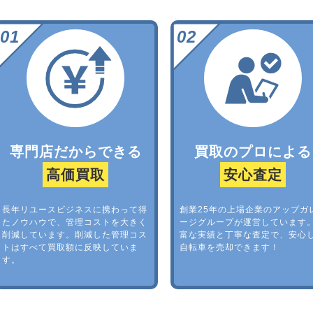
専門店だからできる
買取のプロによる
高価買取
安心査定
長年リユースビジネスに携わって得
創業25年の上場企業のアップガ
たノウハウで、管理コストを大きく
ージグループが運営しています
削減しています。削減した管理コス
富な実績と丁寧な査定で、安心
トはすべて買取額に反映していま
自転車を売却できます！
す。