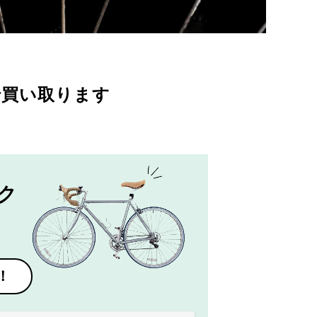
で買い取ります
ク
！