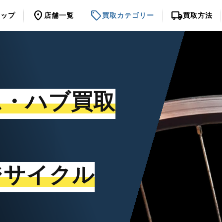
location_on
sell
local_shipping
トップ
店舗一覧
買取カテゴリー
買取方法
ム・ハブ買取
ジサイクル