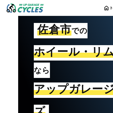
home
佐倉市
での
ホイール・リ
なら
アップガレー
ズ