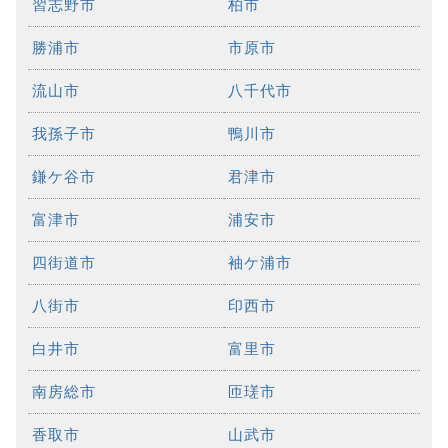
習志野市
柏市
勝浦市
市原市
流山市
八千代市
我孫子市
鴨川市
鎌ケ谷市
君津市
富津市
浦安市
四街道市
袖ケ浦市
八街市
印西市
白井市
富里市
南房総市
匝瑳市
香取市
山武市