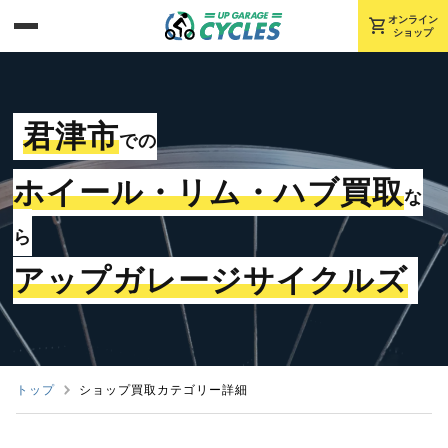
shopping_cart
オンライン
ショップ
君津市
での
ホイール・リム・ハブ買取
な
ら
アップガレージサイクルズ
トップ
ショップ買取カテゴリー詳細