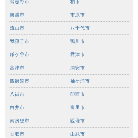
習志野市
柏市
勝浦市
市原市
流山市
八千代市
我孫子市
鴨川市
鎌ケ谷市
君津市
富津市
浦安市
四街道市
袖ケ浦市
八街市
印西市
白井市
富里市
南房総市
匝瑳市
香取市
山武市