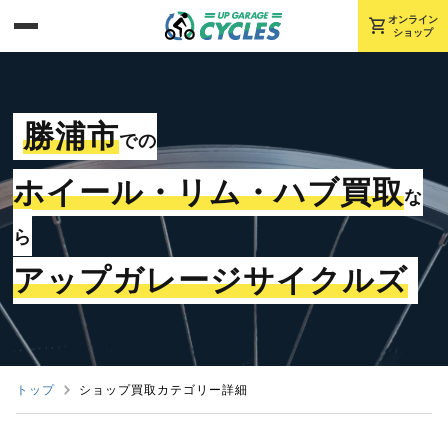
shopping_cart
オンライン
ショップ
勝浦市
での
ホイール・リム・ハブ買取
な
ら
アップガレージサイクルズ
トップ
ショップ買取カテゴリー詳細