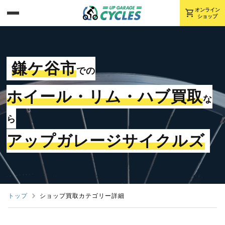
shopping_cart
オンライン
ショップ
鎌ケ谷市
での
ホイール・リム・ハブ買取
な
ら
アップガレージサイクルズ
トップ
ショップ買取カテゴリー詳細