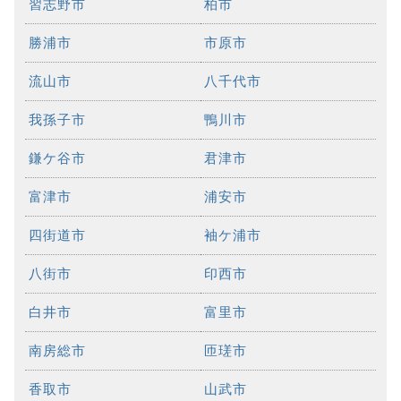
習志野市
柏市
勝浦市
市原市
流山市
八千代市
我孫子市
鴨川市
鎌ケ谷市
君津市
富津市
浦安市
四街道市
袖ケ浦市
八街市
印西市
白井市
富里市
南房総市
匝瑳市
香取市
山武市