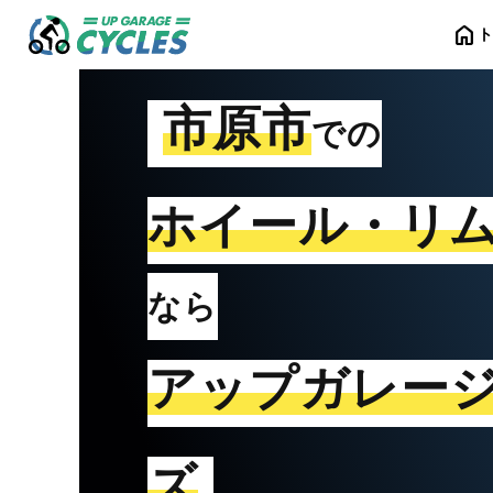
home
市原市
での
ホイール・リ
なら
アップガレー
ズ