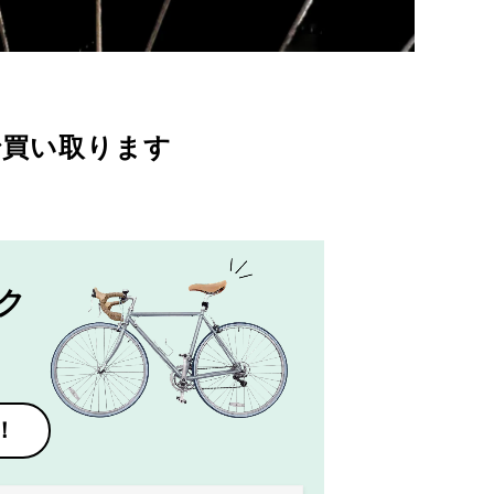
で買い取ります
ク
！