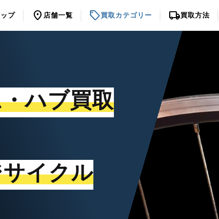
location_on
sell
local_shipping
トップ
店舗一覧
買取カテゴリー
買取方法
ム・ハブ買取
ジサイクル