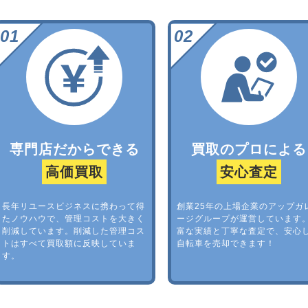
専門店だからできる
買取のプロによる
高価買取
安心査定
長年リユースビジネスに携わって得
創業25年の上場企業のアップガ
たノウハウで、管理コストを大きく
ージグループが運営しています
削減しています。削減した管理コス
富な実績と丁寧な査定で、安心
トはすべて買取額に反映していま
自転車を売却できます！
す。