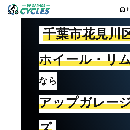
home
千葉市花見川
ホイール・リ
なら
アップガレー
ズ