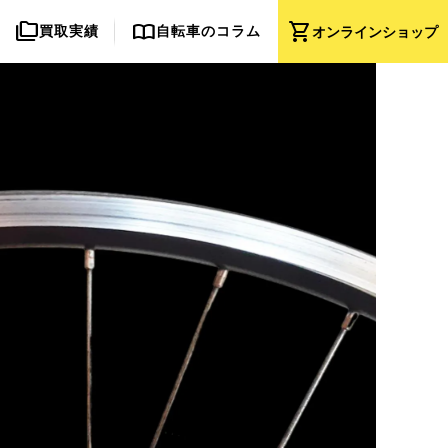
folder_copy
import_contacts
shopping_cart
買取実績
自転車のコラム
オンライン
ショップ