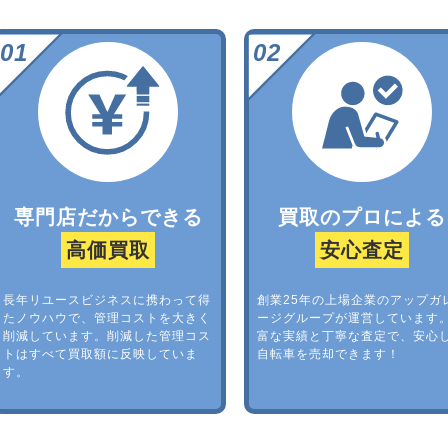
専門店だからできる
買取のプロによる
高価買取
安心査定
長年リユースビジネスに携わって得
創業25年の上場企業のアップガ
たノウハウで、管理コストを大きく
ージグループが運営しています
削減しています。削減した管理コス
富な実績と丁寧な査定で、安心
トはすべて買取額に反映していま
自転車を売却できます！
す。