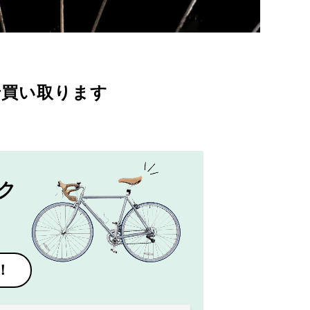
で買い取ります
ク
！