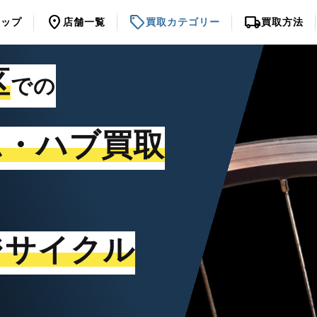
location_on
sell
local_shipping
トップ
店舗一覧
買取カテゴリー
買取方法
区
での
ム・ハブ買取
ジサイクル