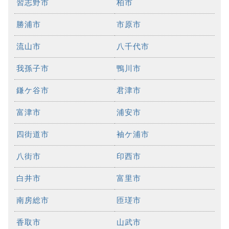
習志野市
柏市
勝浦市
市原市
流山市
八千代市
我孫子市
鴨川市
鎌ケ谷市
君津市
富津市
浦安市
四街道市
袖ケ浦市
八街市
印西市
白井市
富里市
南房総市
匝瑳市
香取市
山武市