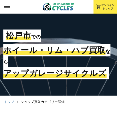
shopping_cart
オンライン
ショップ
松戸市
での
ホイール・リム・ハブ買取
な
ら
アップガレージサイクルズ
トップ
ショップ買取カテゴリー詳細