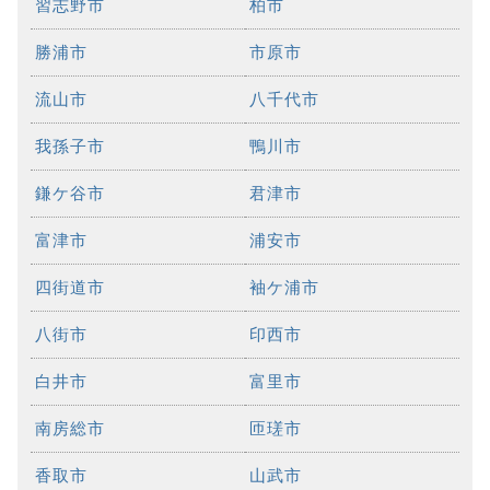
習志野市
柏市
勝浦市
市原市
流山市
八千代市
我孫子市
鴨川市
鎌ケ谷市
君津市
富津市
浦安市
四街道市
袖ケ浦市
八街市
印西市
白井市
富里市
南房総市
匝瑳市
香取市
山武市