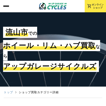
shopping_cart
オンライン
ショップ
流山市
での
ホイール・リム・ハブ買取
な
ら
アップガレージサイクルズ
トップ
ショップ買取カテゴリー詳細