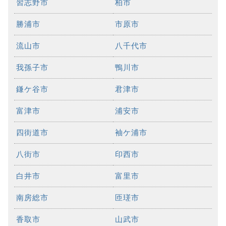
習志野市
柏市
勝浦市
市原市
流山市
八千代市
我孫子市
鴨川市
鎌ケ谷市
君津市
富津市
浦安市
四街道市
袖ケ浦市
八街市
印西市
白井市
富里市
南房総市
匝瑳市
香取市
山武市