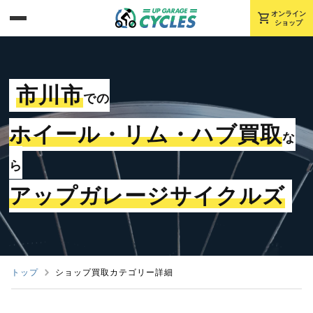
shopping_cart
オンライン
ショップ
市川市
での
ホイール・リム・ハブ買取
な
ら
アップガレージサイクルズ
トップ
ショップ買取カテゴリー詳細