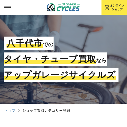
shopping_cart
オンライン
ショップ
八千代市
での
タイヤ・チューブ買取
なら
アップガレージサイクルズ
トップ
ショップ買取カテゴリー詳細