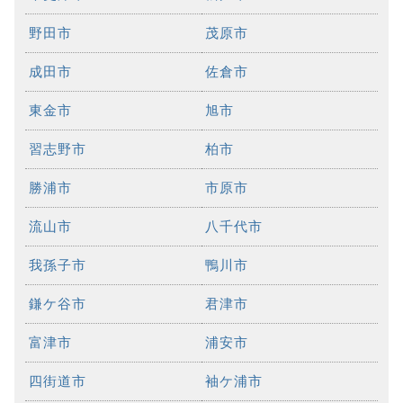
野田市
茂原市
成田市
佐倉市
東金市
旭市
習志野市
柏市
勝浦市
市原市
流山市
八千代市
我孫子市
鴨川市
鎌ケ谷市
君津市
富津市
浦安市
四街道市
袖ケ浦市