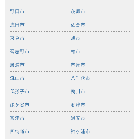
野田市
茂原市
成田市
佐倉市
東金市
旭市
習志野市
柏市
勝浦市
市原市
流山市
八千代市
我孫子市
鴨川市
鎌ケ谷市
君津市
富津市
浦安市
四街道市
袖ケ浦市