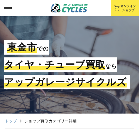
shopping_cart
オンライン
ショップ
東金市
での
タイヤ・チューブ買取
なら
アップガレージサイクルズ
トップ
ショップ買取カテゴリー詳細