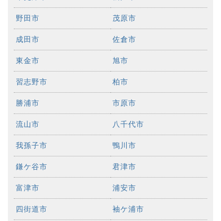
野田市
茂原市
成田市
佐倉市
東金市
旭市
習志野市
柏市
勝浦市
市原市
流山市
八千代市
我孫子市
鴨川市
鎌ケ谷市
君津市
富津市
浦安市
四街道市
袖ケ浦市