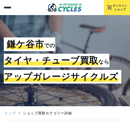
shopping_cart
オンライン
ショップ
鎌ケ谷市
での
タイヤ・チューブ買取
なら
アップガレージサイクルズ
トップ
ショップ買取カテゴリー詳細