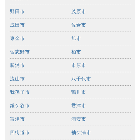
野田市
茂原市
成田市
佐倉市
東金市
旭市
習志野市
柏市
勝浦市
市原市
流山市
八千代市
我孫子市
鴨川市
鎌ケ谷市
君津市
富津市
浦安市
四街道市
袖ケ浦市