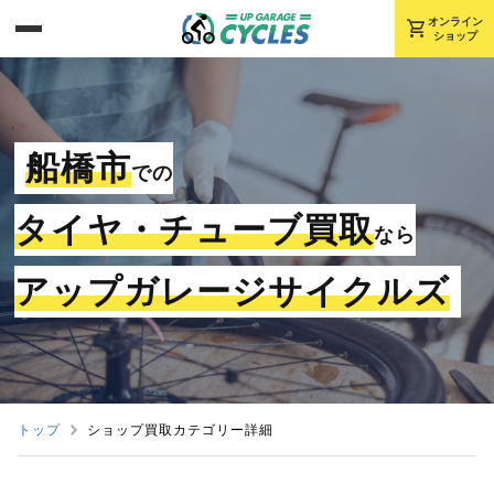
shopping_cart
オンライン
ショップ
船橋市
での
タイヤ・チューブ買取
なら
アップガレージサイクルズ
トップ
ショップ買取カテゴリー詳細