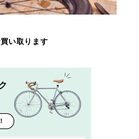
で買い取ります
ク
！