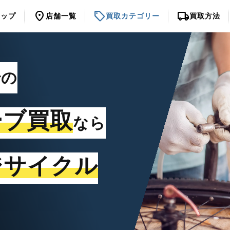
location_on
sell
local_shipping
トップ
店舗一覧
買取カテゴリー
買取方法
での
ーブ買取
なら
ジサイクル