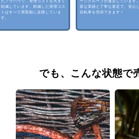
たノウハウで、管理コストを大きく
ージグループが運営しています
削減しています。削減した管理コス
富な実績と丁寧な査定で、安心
トはすべて買取額に反映していま
自転車を売却できます！
す。
でも、
こんな状態で