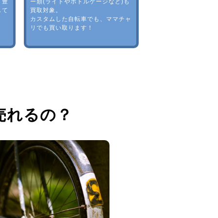
。豊
ー類(ライトやボトルゲージなど)も
して
買取対象。
カスタムした自転車でも、ママチャ
リでも買い取ります！
売れるの？