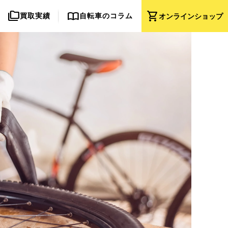
folder_copy
import_contacts
shopping_cart
買取実績
自転車のコラム
オンライン
ショップ