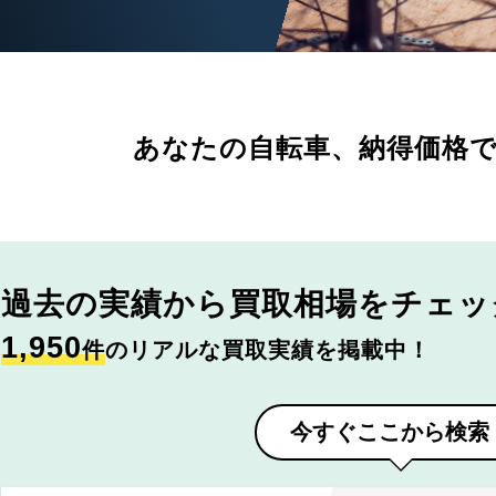
あなたの自転車、
納得価格
過去の実績から
買取相場をチェッ
1,950
件
のリアルな買取実績を掲載中！
今すぐここから検索