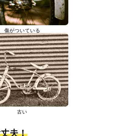
傷がついている
古い
大丈夫！