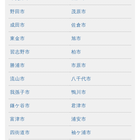
野田市
茂原市
成田市
佐倉市
東金市
旭市
習志野市
柏市
勝浦市
市原市
流山市
八千代市
我孫子市
鴨川市
鎌ケ谷市
君津市
富津市
浦安市
四街道市
袖ケ浦市