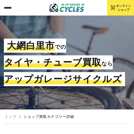
shopping_cart
オンライン
ショップ
大網白里市
での
タイヤ・チューブ買取
なら
アップガレージサイクルズ
トップ
ショップ買取カテゴリー詳細