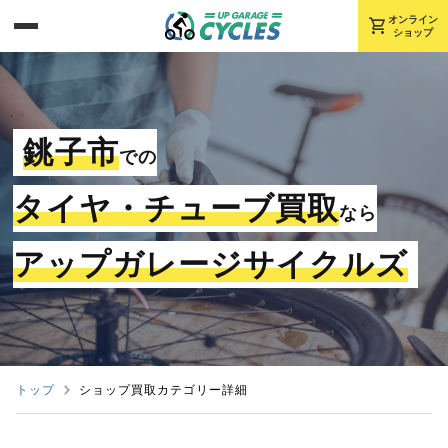
shopping_cart
オンライン
ショップ
銚子市
での
タイヤ・チューブ買取
なら
アップガレージサイクルズ
トップ
ショップ買取カテゴリー詳細