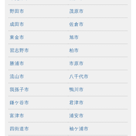
野田市
茂原市
成田市
佐倉市
東金市
旭市
習志野市
柏市
勝浦市
市原市
流山市
八千代市
我孫子市
鴨川市
鎌ケ谷市
君津市
富津市
浦安市
四街道市
袖ケ浦市