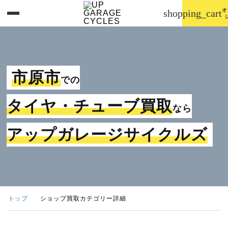
オ
shopping_cart
市原市
での
タイヤ・チューブ買取
なら
アップガレージサイクルズ
トップ
ショップ買取カテゴリー詳細