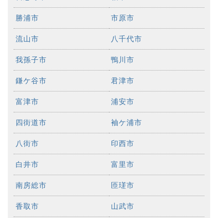
勝浦市
市原市
流山市
八千代市
我孫子市
鴨川市
鎌ケ谷市
君津市
富津市
浦安市
四街道市
袖ケ浦市
八街市
印西市
白井市
富里市
南房総市
匝瑳市
香取市
山武市