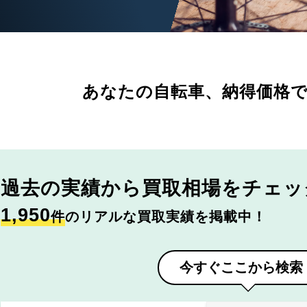
あなたの自転車、
納得価格
過去の実績から
買取相場をチェッ
1,950
件
のリアルな買取実績を掲載中！
今すぐここから検索