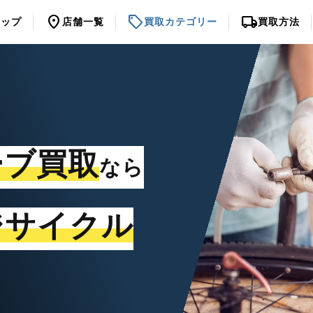
location_on
sell
local_shipping
トップ
店舗一覧
買取カテゴリー
買取方法
ーブ買取
なら
ジサイクル