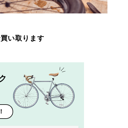
で買い取ります
ク
！