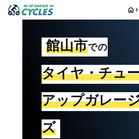
home
館山市
での
タイヤ・チュ
アップガレー
ズ