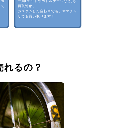
。豊
ー類(ライトやボトルゲージなど)も
して
買取対象。
カスタムした自転車でも、ママチャ
リでも買い取ります！
売れるの？