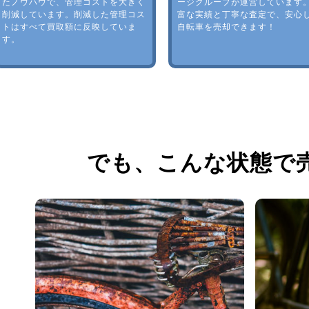
たノウハウで、管理コストを大きく
ージグループが運営しています
削減しています。削減した管理コス
富な実績と丁寧な査定で、安心
トはすべて買取額に反映していま
自転車を売却できます！
す。
でも、
こんな状態で