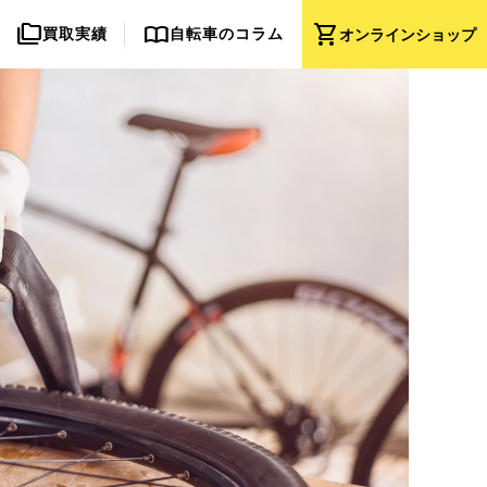
folder_copy
import_contacts
shopping_cart
買取実績
自転車のコラム
オンライン
ショップ