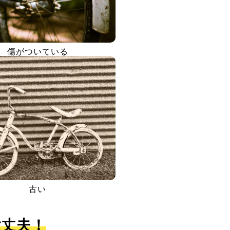
傷がついている
古い
大丈夫！