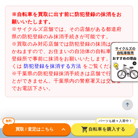
※自転車を買取に出す前に防犯登録の抹消をお
願いいたします。
※サイクルズ店舗では、その店舗がある都道府
県の防犯登録のみ抹消手続きが可能です。
※買取のみ対応店舗では防犯登録の抹消はでき
かねますので、お住まいの自治体の自転車防犯
登録所で事前に抹消をお願いいたします。詳し
くは
防犯登録を抹消する方法
をご覧ください。
※千葉県の防犯登録抹消手続きは店舗で行うこ
とができません。千葉県内の警察署又は交番ま
でお電話下さい。
無料
パーツも続々入荷中！
keyboard_arrow_down
shopping_cart
買取 / 査定はこちら
自転車を購入する