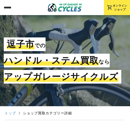
shopping_cart
オンライン
ショップ
逗子市
での
ハンドル・ステム買取
なら
アップガレージサイクルズ
トップ
ショップ買取カテゴリー詳細