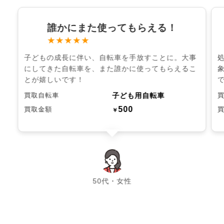
誰かにまた使ってもらえる！
★★★★★
子どもの成長に伴い、自転車を手放すことに。大事
にしてきた自転車を、また誰かに使ってもらえるこ
とが嬉しいです！
子ども用自転車
買取自転車
500
買取金額
￥
chevron_left
chevron_right
50代・女性