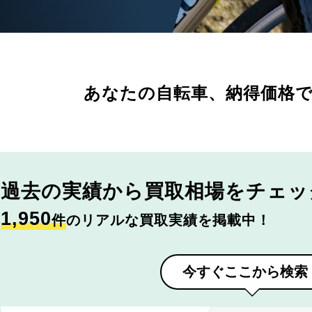
あなたの自転車、
納得価格
過去の実績から
買取相場をチェッ
1,950
件
のリアルな買取実績を掲載中！
今すぐここから検索