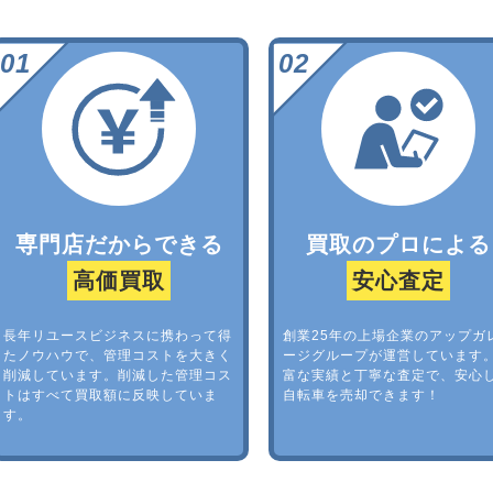
専門店だからできる
買取のプロによる
高価買取
安心査定
長年リユースビジネスに携わって得
創業25年の上場企業のアップガ
たノウハウで、管理コストを大きく
ージグループが運営しています
削減しています。削減した管理コス
富な実績と丁寧な査定で、安心
トはすべて買取額に反映していま
自転車を売却できます！
す。