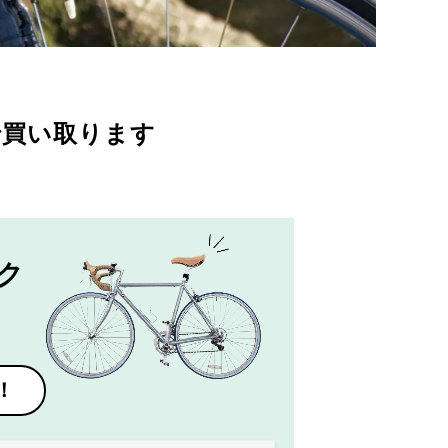
で買い取ります
ク
！