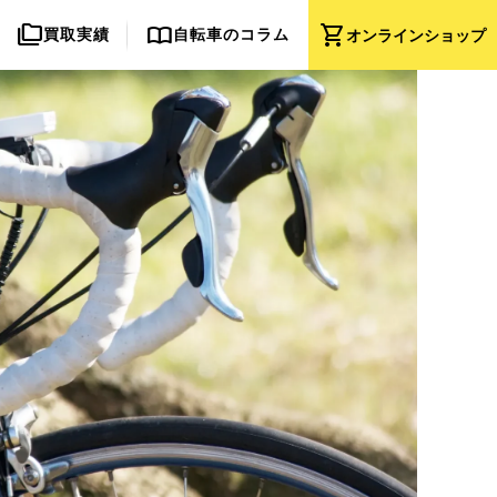
folder_copy
import_contacts
shopping_cart
買取実績
自転車のコラム
オンライン
ショップ