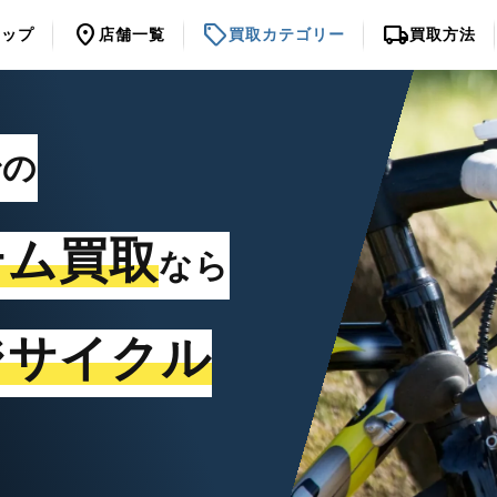
location_on
sell
local_shipping
トップ
店舗一覧
買取カテゴリー
買取方法
での
テム買取
なら
ジサイクル