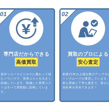
専門店だからできる
買取のプロによる
高価買取
安心査定
長年リユースビジネスに携わって得
創業25年の上場企業のアップガ
たノウハウで、管理コストを大きく
ージグループが運営しています
削減しています。削減した管理コス
富な実績と丁寧な査定で、安心
トはすべて買取額に反映していま
自転車を売却できます！
す。