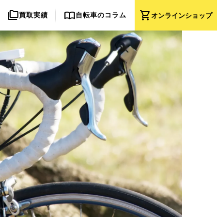
folder_copy
import_contacts
shopping_cart
買取実績
自転車のコラム
オンライン
ショップ