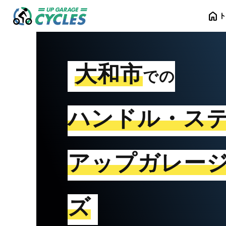
home
大和市
での
ハンドル・ス
アップガレー
ズ