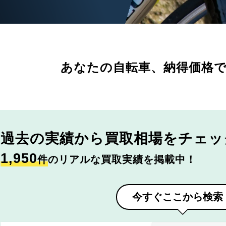
あなたの自転車、
納得価格
過去の実績から
買取相場をチェッ
1,950
件
のリアルな買取実績を掲載中！
今すぐここから検索