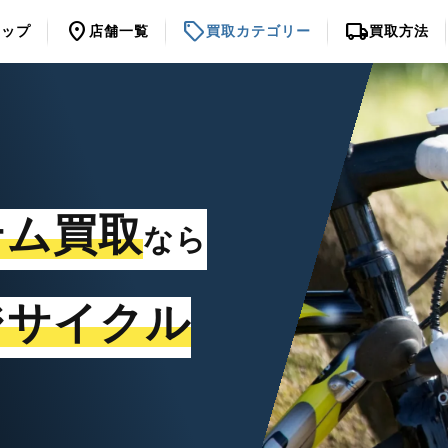
location_on
sell
local_shipping
トップ
店舗一覧
買取カテゴリー
買取方法
テム買取
なら
ジサイクル