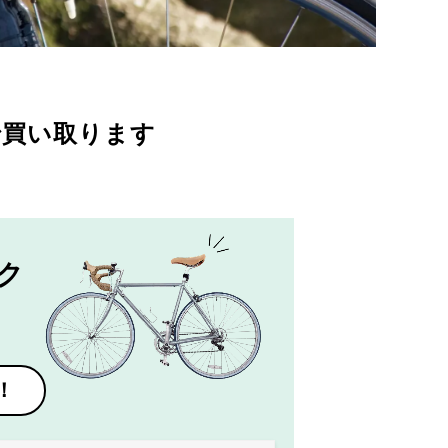
で買い取ります
ク
！